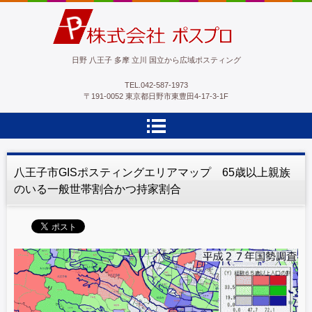
ポスプロ|GPSポスティング100％
日野 八王子 多摩 立川 国立から広域ポスティング
TEL.
042-587-1973
〒191-0052 東京都日野市東豊田4-17-3-1F
八王子市GISポスティングエリアマップ 65歳以上親族
のいる一般世帯割合かつ持家割合