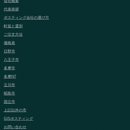
会社概要
代表挨拶
ポスティング会社の選び方
軒並と選別
ご注文方法
価格表
日野市
八王子市
多摩市
多摩NT
立川市
昭島市
国立市
上記以外の市
GISポスティング
お問い合わせ