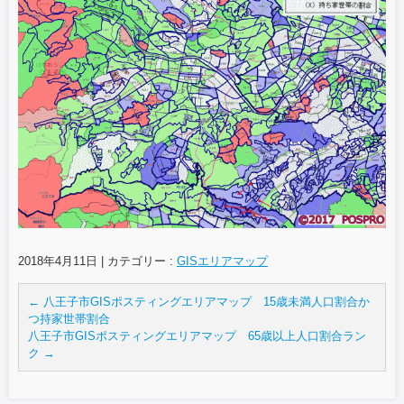
2018年4月11日
|
カテゴリー :
GISエリアマップ
←
八王子市GISポスティングエリアマップ 15歳未満人口割合か
つ持家世帯割合
八王子市GISポスティングエリアマップ 65歳以上人口割合ラン
ク
→