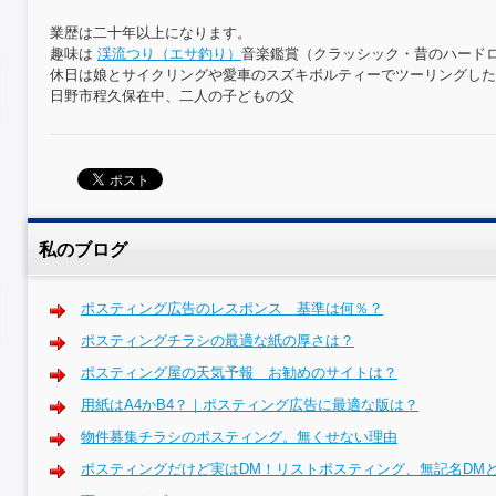
業歴は二十年以上になります。
趣味は
渓流つり（エサ釣り）
音楽鑑賞（クラッシック・昔のハード
休日は娘とサイクリングや愛車のスズキボルティーでツーリングし
日野市程久保在中、二人の子どもの父
私のブログ
ポスティング広告のレスポンス 基準は何％？
ポスティングチラシの最適な紙の厚さは？
ポスティング屋の天気予報 お勧めのサイトは？
用紙はA4かB4？｜ポスティング広告に最適な版は？
物件募集チラシのポスティング。無くせない理由
ポスティングだけど実はDM！リストポスティング、無記名DM