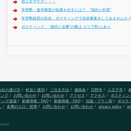
雨ニモマケズ・・・
学習塾・進学教室が効果を出すには？ ”傾向と対策”
学習塾経営の先生。ポスティングで生徒募集をしてみませんか
ポスティング。 ”成功と反響”の要は エリア割 にあり
会社の選び方
軒並と選別
ご注文方法
価格表
日野市
八王子市
ィング
お問い合わせ
お問い合わせ
アクセス
アクセス
ポスティン
ィング道場
新着情報・FAQ
新着情報・FAQ
沿線・プラン別
ポステ
ん
多摩の人口・世帯
お問い合わせ
お問い合わせ
privacy policy
pr
erved.