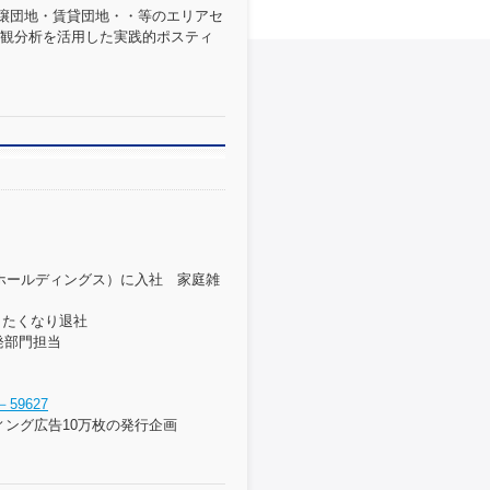
分譲団地・賃貸団地・・等のエリアセ
観分析を活用した実践的ポスティ
・ホールディングス）に入社 家庭雑
したくなり退社
発部門担当
59627
ィング広告10万枚の発行企画