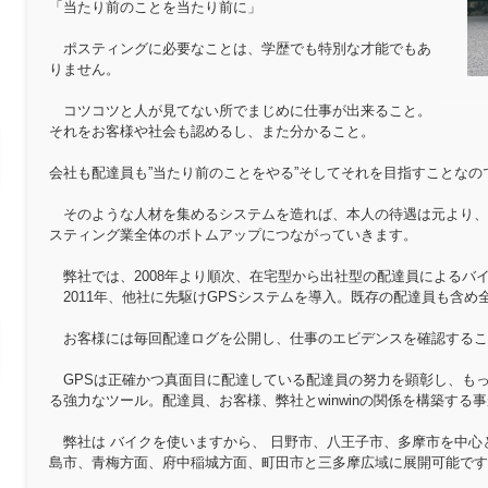
「当たり前のことを当たり前に」
ポスティングに必要なことは、学歴でも特別な才能でもあ
りません。
コツコツと人が見てない所でまじめに仕事が出来ること。
それをお客様や社会も認めるし、また分かること。
会社も配達員も”当たり前のことをやる”そしてそれを目指すことなの
そのような人材を集めるシステムを造れば、本人の待遇は元より、
スティング業全体のボトムアップにつながっていきます。
弊社では、2008年より順次、在宅型から出社型の配達員によるバイ
2011年、他社に先駆けGPSシステムを導入。既存の配達員も含め
お客様には毎回配達ログを公開し、仕事のエビデンスを確認するこ
GPSは正確かつ真面目に配達している配達員の努力を顕彰し、も
る強力なツール。配達員、お客様、弊社とwinwinの関係を構築する
弊社は バイクを使いますから、 日野市、八王子市、多摩市を中心
島市、青梅方面、府中稲城方面、町田市と三多摩広域に展開可能です