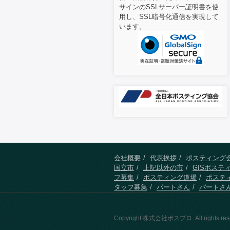
サインのSSLサーバー証明書を使
用し、SSL暗号化通信を実現して
います。
会社概要
代表挨拶
ポスティング
国立市
上記以外の市
GISポステ
フ募集
ポスティング道場
ポステ
タッフ募集
パートさん
パートさ
Copyright 株式会社ポスプロ. All rights res