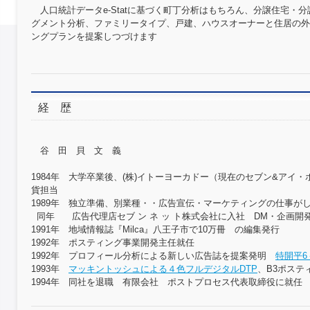
人口統計データe-Statに基づく町丁分析はもちろん、分譲住宅・
グメント分析、ファミリータイプ、戸建、ハウスオーナーと住居の外
ングプランを提案しつづけます
経 歴
谷 田 貝 文 義
1984年 大学卒業後、(株)イトーヨーカドー（現在のセブン&アイ
貨担当
1989年 独立準備、別業種・・広告宣伝・マーケティングの仕事が
同年 広告代理店セブ ン ネ ッ ト株式会社に入社 DM・企画開
1991年 地域情報誌『Milca』八王子市で10万冊 の編集発行
1992年 ポスティング事業開発主任就任
1992年 プロフィール分析による新しい広告誌を提案発明
特開平6－
1993年
マッキントッシュによる４色フルデジタルDTP
、B3ポステ
1994年 同社を退職 有限会社 ポストプロセス代表取締役に就任