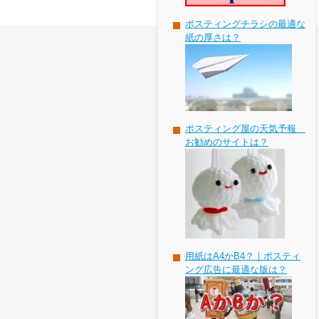
ポスティングチラシの最適な
紙の厚さは？
ポスティング屋の天気予報
お勧めのサイトは？
用紙はA4かB4？｜ポスティ
ング広告に最適な版は？