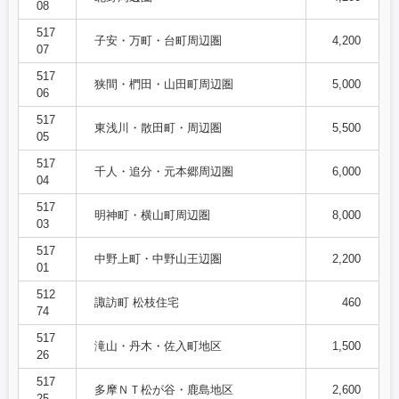
08
517
子安・万町・台町周辺圏
4,200
07
517
狭間・椚田・山田町周辺圏
5,000
06
517
東浅川・散田町・周辺圏
5,500
05
517
千人・追分・元本郷周辺圏
6,000
04
517
明神町・横山町周辺圏
8,000
03
517
中野上町・中野山王辺圏
2,200
01
512
諏訪町 松枝住宅
460
74
517
滝山・丹木・佐入町地区
1,500
26
517
多摩ＮＴ松が谷・鹿島地区
2,600
25