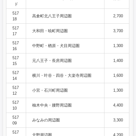
ド
517
高倉町北八王子周辺圏
2,700
18
517
大和田・暁町周辺圏
3,700
17
517
中野町・楢原・犬目周辺圏
1,300
16
517
元八王子・長房周辺圏
1,400
15
517
横川・叶谷・四谷・大楽寺周辺圏
1,600
14
517
小宮・石川町周辺圏
1,300
12
517
柚木中央・腰野周辺圏
4,400
10
517
みなみの周辺圏
3,300
09
517
北野周辺圏
4,200