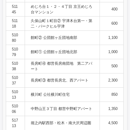
511
めじろ台１・２・４丁目 京王めじろ
400
45
台マンション
511
久保山町１町目② 宇津木台第一・第
600
18
二・パークヒル宇津
510
館町② 公団館ヶ丘団地南部
1,100
80
510
館町① 公団館ヶ丘団地北部
1,000
79
510
長房町④ 都営長房南団地 第二アパ
500
38
ート
510
長房町③ 都営長房北、西アパート
2,300
37
510
横川町 公社横川町住宅
850
13
510
中野山王３丁目 都営中野町アパート
1,350
06
517
堀之内駅西部・松木・南大沢周辺圏
4,500
13