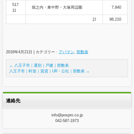
517
堀之内・東中野・大塚周辺圏
7,840
11
計
98,210
2018年4月21日
|
カテゴリー :
アパマン
,
部数表
←
八王子市｜選別｜戸建｜部数表
八王子市｜軒並｜賃貸｜UR・公社｜部数表
→
連絡先
info@pospro.co.jp
042-587-1973