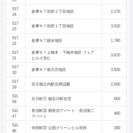
517
多摩ＮＴ別所２丁目地区
2,170
24
517
多摩ＮＴ別所１丁目地区
3,010
23
517
多摩ＮＴ鑓水地区
1,780
22
517
多摩ＮＴ上柚木・下柚木地区 フェア
3,670
21
ヒルズ含む
517
多摩ＮＴ南大沢地区
3,820
20
517
京王堀之内駅北周辺圏
2,650
19
511
石川町① 都石川町住宅
650
59
511
長沼町③ 都長沼アパート・長沼第二
460
47
アパート
511
寺田町② 公団グリーンヒル寺田
200
46