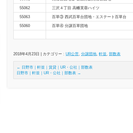
55062
三沢４丁目 高幡芙蓉ハイツ
55063
百草③ 西武百草台団地・エステート百草台
55060
百草④ 分譲百草団地
2018年4月23日
|
カテゴリー :
UR公営
,
分譲団地
,
軒並
,
部数表
←
日野市｜軒並｜賃貸｜UR・公社｜部数表
日野市｜軒並｜UR・公社｜部数表
→