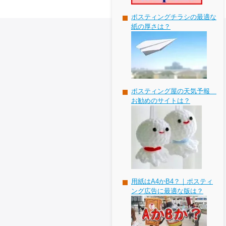
ポスティングチラシの最適な
紙の厚さは？
ポスティング屋の天気予報
お勧めのサイトは？
用紙はA4かB4？｜ポスティ
ング広告に最適な版は？