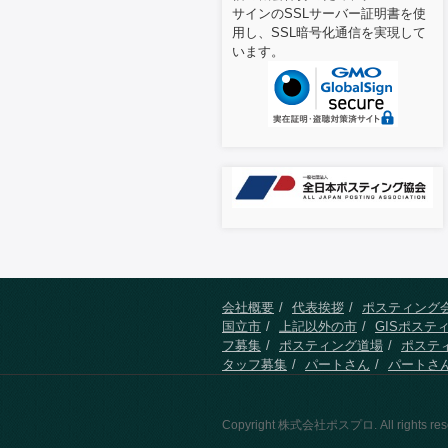
サインのSSLサーバー証明書を使
用し、SSL暗号化通信を実現して
います。
会社概要
代表挨拶
ポスティング
国立市
上記以外の市
GISポステ
フ募集
ポスティング道場
ポステ
タッフ募集
パートさん
パートさ
Copyright 株式会社ポスプロ. All rights res