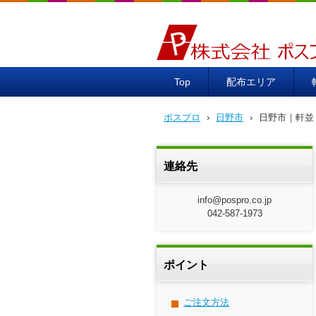
ポスプロ|GPSポスティング1
Top
配布エリア
ポスプロ
›
日野市
›
日野市｜軒並
連絡先
info@pospro.co.jp
042-587-1973
ポイント
ご注文方法