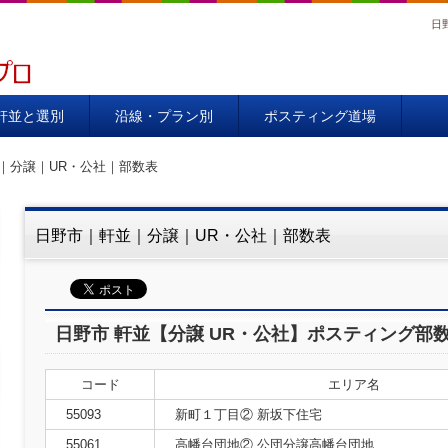
日
00％
軒並と選別
沿線・プラン別
ポスティング道場
｜分譲｜UR・公社｜部数表
日野市｜軒並｜分譲｜UR・公社｜部数表
日野市 軒並【分譲 UR・公社】ポスティング部
コード
エリア名
55093
新町１丁目② 新坂下住宅
55061
高幡台団地② 公団分譲高幡台団地