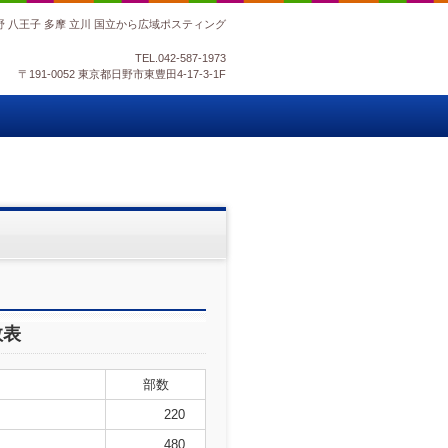
野 八王子 多摩 立川 国立から広域ポスティング
TEL.
042-587-1973
〒191-0052 東京都日野市東豊田4-17-3-1F
数表
部数
220
480