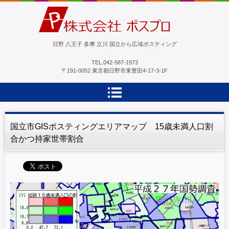
ポスプロ|GPSポスティング100％
日野 八王子 多摩 立川 国立から広域ポスティング
TEL.
042-587-1973
〒191-0052 東京都日野市東豊田4-17-3-1F
国立市GISポスティングエリアマップ 15歳未満人口割
合かつ持家世帯割合