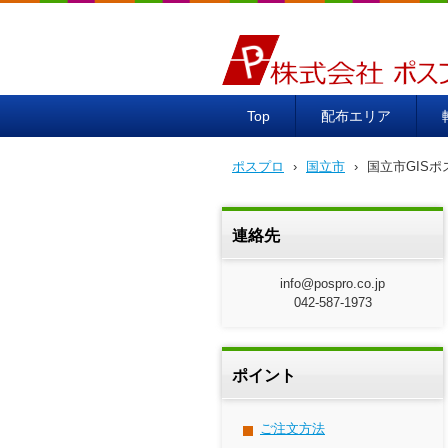
ポスプロ|GPSポスティング1
Top
配布エリア
ポスプロ
›
国立市
›
国立市GIS
連絡先
info@pospro.co.jp
042-587-1973
ポイント
ご注文方法