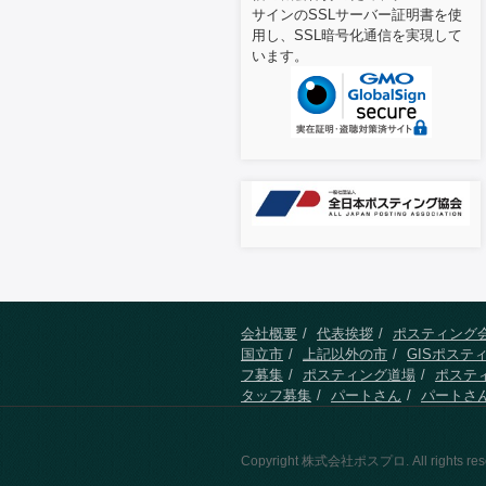
サインのSSLサーバー証明書を使
用し、SSL暗号化通信を実現して
います。
会社概要
代表挨拶
ポスティング
国立市
上記以外の市
GISポステ
フ募集
ポスティング道場
ポステ
タッフ募集
パートさん
パートさ
Copyright 株式会社ポスプロ. All rights res