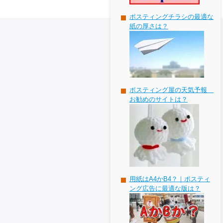
ポスティングチラシの最適な
紙の厚さは？
ポスティング屋の天気予報
お勧めのサイトは？
用紙はA4かB4？｜ポスティ
ング広告に最適な版は？