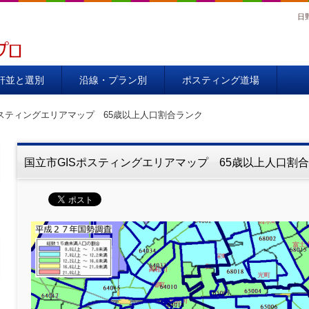
日
00％
軒並と選別
沿線・プラン別
ポスティング道場
ポスティングエリアマップ 65歳以上人口割合ランク
国立市GISポスティングエリアマップ 65歳以上人口割