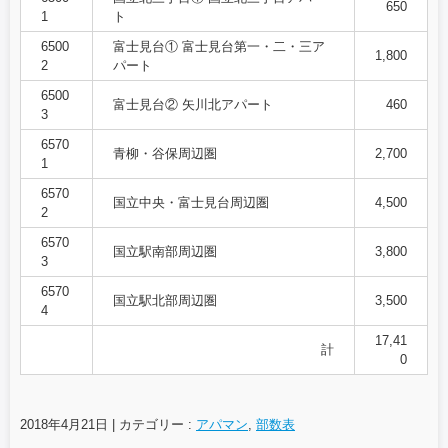
650
1
ト
6500
富士見台① 富士見台第一・二・三ア
1,800
2
パート
6500
富士見台② 矢川北アパート
460
3
6570
青柳・谷保周辺圏
2,700
1
6570
国立中央・富士見台周辺圏
4,500
2
6570
国立駅南部周辺圏
3,800
3
6570
国立駅北部周辺圏
3,500
4
17,41
計
0
2018年4月21日
|
カテゴリー :
アパマン
,
部数表