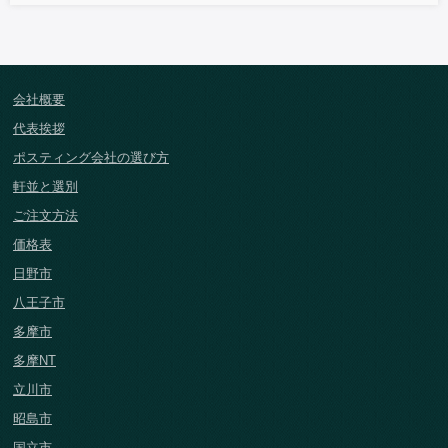
会社概要
代表挨拶
ポスティング会社の選び方
軒並と選別
ご注文方法
価格表
日野市
八王子市
多摩市
多摩NT
立川市
昭島市
国立市