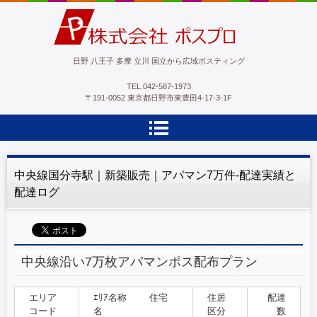
ポスプロ|GPSポスティング100％
日野 八王子 多摩 立川 国立から広域ポスティング
TEL.
042-587-1973
〒191-0052 東京都日野市東豊田4-17-3-1F
中央線国分寺駅｜新築販売｜アパマン7万件-配達実績と
配達ログ
中央線沿い7万枚アパマンポス配布プラン
エリア
ｴﾘｱ名称 住宅
住居
配達
コード
名
区分
数