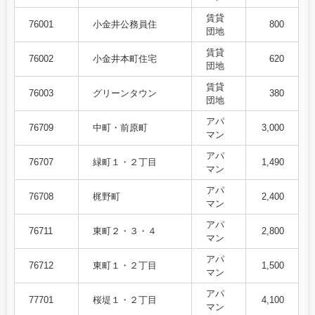
賃貸
76001
小金井公務員住
800
団地
賃貸
76002
小金井本町住宅
620
団地
賃貸
76003
グリーンタウン
380
団地
アパ
76709
中町・前原町
3,000
マン
アパ
76707
緑町１・２丁目
1,490
マン
アパ
76708
梶野町
2,400
マン
アパ
76711
東町２・３・４
2,800
マン
アパ
76712
東町１・２丁目
1,500
マン
アパ
77701
桜堤１・２丁目
4,100
マン