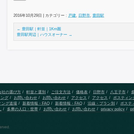
2016年10月29日
|
カテゴリー :
戸建
,
日野市
,
豊田駅
←
豊田駅｜軒並｜1Km圏
豊田駅周辺｜ハウスオーナー
→
会社の選び方
軒並と選別
ご注文方法
価格表
日野市
八王子市
ィング
お問い合わせ
お問い合わせ
アクセス
アクセス
ポスティン
ィング道場
新着情報・FAQ
新着情報・FAQ
沿線・プラン別
ポステ
ん
多摩の人口・世帯
お問い合わせ
お問い合わせ
privacy policy
pr
erved.