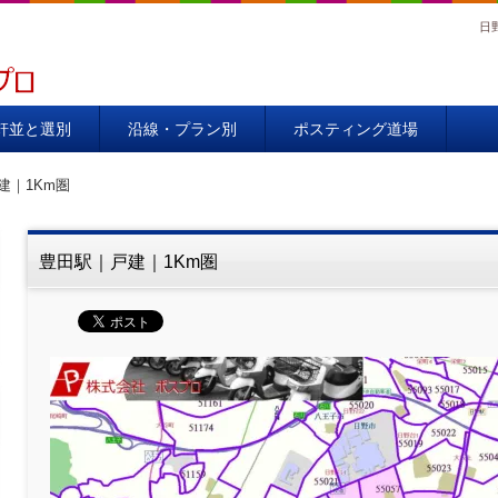
日
00％
軒並と選別
沿線・プラン別
ポスティング道場
建｜1Km圏
豊田駅｜戸建｜1Km圏