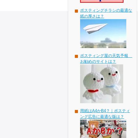
ポスティングチラシの最適な
紙の厚さは？
ポスティング屋の天気予報
お勧めのサイトは？
用紙はA4かB4？｜ポスティ
ング広告に最適な版は？