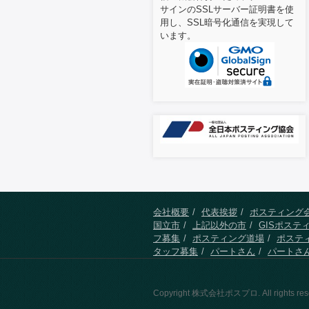
サインのSSLサーバー証明書を使
用し、SSL暗号化通信を実現して
います。
会社概要
代表挨拶
ポスティング
国立市
上記以外の市
GISポステ
フ募集
ポスティング道場
ポステ
タッフ募集
パートさん
パートさ
Copyright 株式会社ポスプロ. All rights res