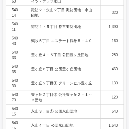
63
イツ・プラザ永山
540
諏訪２・永山２丁目 諏訪団地・永山
320
14
団地
540
諏訪４・５丁目 都営諏訪団地
1,390
11
540
鶴牧５丁目 エステート鶴巻５－４０
160
43
540
豊ヶ丘４・５丁目 公団豊ヶ丘団地
280
33
540
豊ヶ丘６丁目 公団豊ヶ丘団地
460
35
540
豊ヶ丘２丁目① グリーンヒル豊ヶ丘
130
30
540
豊ヶ丘２丁目③ 公社豊ヶ丘２－１～
120
73
２団地
540
永山３丁目① 公団永山団地
640
15
540
永山４丁目 公団永山団地
1,640
16