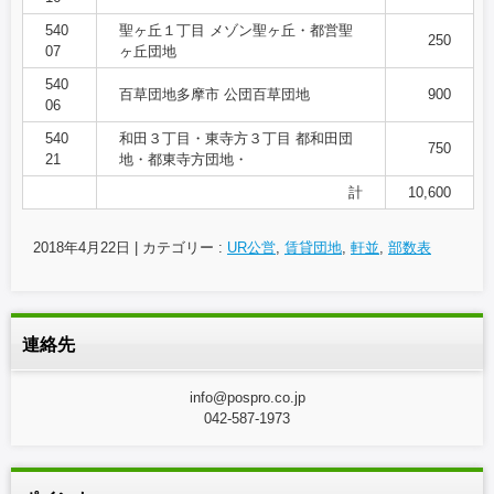
540
聖ヶ丘１丁目 メゾン聖ヶ丘・都営聖
250
07
ヶ丘団地
540
百草団地多摩市 公団百草団地
900
06
540
和田３丁目・東寺方３丁目 都和田団
750
21
地・都東寺方団地・
計
10,600
2018年4月22日
|
カテゴリー :
UR公営
,
賃貸団地
,
軒並
,
部数表
連絡先
info@pospro.co.jp
042-587-1973