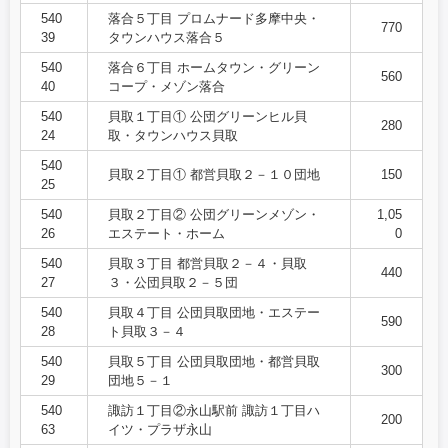
540
落合５丁目 プロムナード多摩中央・
770
39
タウンハウス落合５
540
落合６丁目 ホームタウン・グリーン
560
40
コープ・メゾン落合
540
貝取１丁目① 公団グリーンヒル貝
280
24
取・タウンハウス貝取
540
貝取２丁目① 都営貝取２－１０団地
150
25
540
貝取２丁目② 公団グリーンメゾン・
1,05
26
エステート・ホーム
0
540
貝取３丁目 都営貝取２－４・貝取
440
27
３・公団貝取２－５団
540
貝取４丁目 公団貝取団地・エステー
590
28
ト貝取３－４
540
貝取５丁目 公団貝取団地・都営貝取
300
29
団地５－１
540
諏訪１丁目②永山駅前 諏訪１丁目ハ
200
63
イツ・プラザ永山