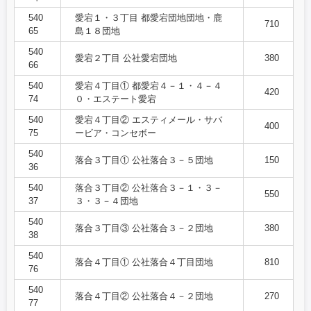
540
愛宕１・３丁目 都愛宕団地団地・鹿
710
65
島１８団地
540
愛宕２丁目 公社愛宕団地
380
66
540
愛宕４丁目① 都愛宕４－１・４－４
420
74
０・エステート愛宕
540
愛宕４丁目② エスティメール・サバ
400
75
ービア・コンセボー
540
落合３丁目① 公社落合３－５団地
150
36
540
落合３丁目② 公社落合３－１・３－
550
37
３・３－４団地
540
落合３丁目③ 公社落合３－２団地
380
38
540
落合４丁目① 公社落合４丁目団地
810
76
540
落合４丁目② 公社落合４－２団地
270
77