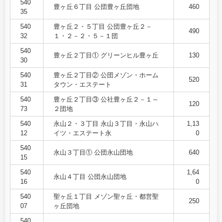
540
豊ヶ丘６丁目 公団豊ヶ丘団地
460
35
540
豊ヶ丘２・５丁目 公団豊ヶ丘２－
490
32
１・２－２・５－１団
540
豊ヶ丘２丁目① グリーンヒル豊ヶ丘
130
30
540
豊ヶ丘２丁目② 公団メゾン・ホーム
520
31
タウン・エステート
540
豊ヶ丘２丁目③ 公社豊ヶ丘２－１～
120
73
２団地
540
永山２・３丁目 永山３丁目・永山ハ
1,13
12
イツ・エステート永
0
540
永山３丁目① 公団永山団地
640
15
540
1,64
永山４丁目 公団永山団地
16
0
540
聖ヶ丘１丁目 メゾン聖ヶ丘・都営聖
250
07
ヶ丘団地
540