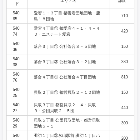
エリア名
部数
ド
540
愛宕１・３丁目 都愛宕団地団地・鹿
710
65
島１８団地
540
愛宕４丁目① 都愛宕４－１・４－４
420
74
０・エステート愛宕
540
落合３丁目① 公社落合３－５団地
150
36
540
落合３丁目③ 公社落合３－２団地
380
38
540
落合４丁目① 公社落合４丁目団地
810
76
540
貝取２丁目① 都営貝取２－１０団地
150
25
540
貝取３丁目 都営貝取２－４・貝取
440
27
３・公団貝取２－５団
540
貝取５丁目 公団貝取団地・都営貝取
300
29
団地５－１
540
諏訪１丁目②永山駅前 諏訪１丁目ハ
200