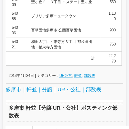
聖ヶ丘２・３丁目 エステート聖ヶ丘
530
09
540
1,13
ブリリア多摩ニュータウン
88
0
540
百草団地多摩市 公団百草団地
900
06
540
和田３丁目・東寺方３丁目 都和田団
750
21
地・都東寺方団地・
22,2
計
70
2018年4月24日
|
カテゴリー :
UR公営
,
軒並
,
部数表
多摩市｜軒並｜分譲｜UR・公社｜部数表
多摩市 軒並【分譲 UR・公社】ポスティング部
数表