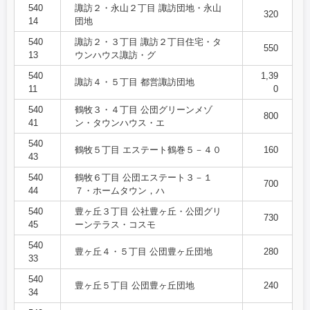
540
諏訪２・永山２丁目 諏訪団地・永山
320
14
団地
540
諏訪２・３丁目 諏訪２丁目住宅・タ
550
13
ウンハウス諏訪・グ
540
1,39
諏訪４・５丁目 都営諏訪団地
11
0
540
鶴牧３・４丁目 公団グリーンメゾ
800
41
ン・タウンハウス・エ
540
鶴牧５丁目 エステート鶴巻５－４０
160
43
540
鶴牧６丁目 公団エステート３－１
700
44
７・ホームタウン，ハ
540
豊ヶ丘３丁目 公社豊ヶ丘・公団グリ
730
45
ーンテラス・コスモ
540
豊ヶ丘４・５丁目 公団豊ヶ丘団地
280
33
540
豊ヶ丘５丁目 公団豊ヶ丘団地
240
34