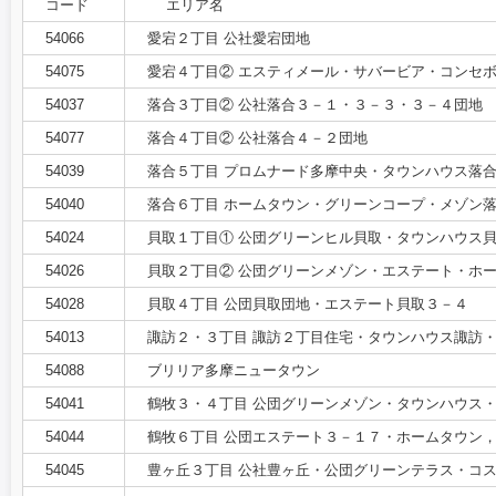
コード
エリア名
54066
愛宕２丁目 公社愛宕団地
54075
愛宕４丁目② エスティメール・サバービア・コンセ
54037
落合３丁目② 公社落合３－１・３－３・３－４団地
54077
落合４丁目② 公社落合４－２団地
54039
落合５丁目 プロムナード多摩中央・タウンハウス落
54040
落合６丁目 ホームタウン・グリーンコープ・メゾン
54024
貝取１丁目① 公団グリーンヒル貝取・タウンハウス
54026
貝取２丁目② 公団グリーンメゾン・エステート・ホ
54028
貝取４丁目 公団貝取団地・エステート貝取３－４
54013
諏訪２・３丁目 諏訪２丁目住宅・タウンハウス諏訪
54088
ブリリア多摩ニュータウン
54041
鶴牧３・４丁目 公団グリーンメゾン・タウンハウス
54044
鶴牧６丁目 公団エステート３－１７・ホームタウン
54045
豊ヶ丘３丁目 公社豊ヶ丘・公団グリーンテラス・コ