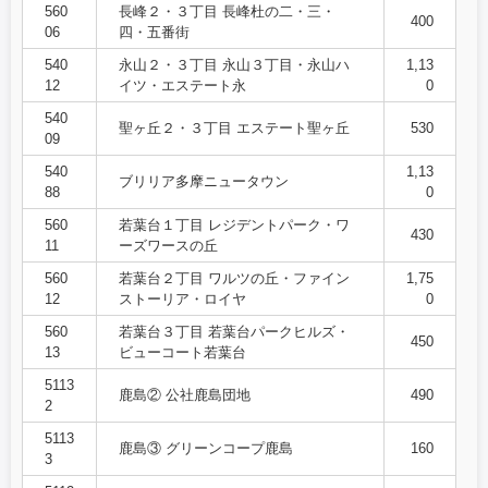
560
長峰２・３丁目 長峰杜の二・三・
400
06
四・五番街
540
永山２・３丁目 永山３丁目・永山ハ
1,13
12
イツ・エステート永
0
540
聖ヶ丘２・３丁目 エステート聖ヶ丘
530
09
540
1,13
ブリリア多摩ニュータウン
88
0
560
若葉台１丁目 レジデントパーク・ワ
430
11
ーズワースの丘
560
若葉台２丁目 ワルツの丘・ファイン
1,75
12
ストーリア・ロイヤ
0
560
若葉台３丁目 若葉台パークヒルズ・
450
13
ビューコート若葉台
5113
鹿島② 公社鹿島団地
490
2
5113
鹿島③ グリーンコープ鹿島
160
3