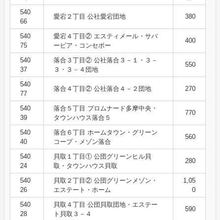
540
愛宕２丁目 公社愛宕団地
380
66
540
愛宕４丁目② エスティメール・サバ
400
75
ービア・コンセボー
540
落合３丁目② 公社落合３－１・３－
550
37
３・３－４団地
540
落合４丁目② 公社落合４－２団地
270
77
540
落合５丁目 プロムナード多摩中央・
770
39
タウンハウス落合５
540
落合６丁目 ホームタウン・グリーン
560
40
コープ・メゾン落合
540
貝取１丁目① 公団グリーンヒル貝
280
24
取・タウンハウス貝取
540
貝取２丁目② 公団グリーンメゾン・
1,05
26
エステート・ホーム
0
540
貝取４丁目 公団貝取団地・エステー
590
28
ト貝取３－４