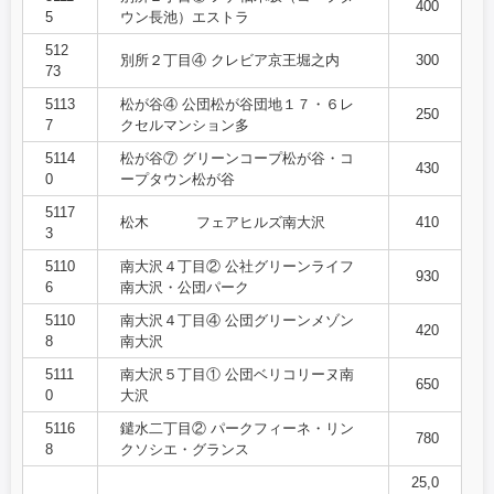
400
5
ウン長池）エストラ
512
別所２丁目④ クレビア京王堀之内
300
73
5113
松が谷④ 公団松が谷団地１７・６レ
250
7
クセルマンション多
5114
松が谷⑦ グリーンコープ松が谷・コ
430
0
ープタウン松が谷
5117
松木 フェアヒルズ南大沢
410
3
5110
南大沢４丁目② 公社グリーンライフ
930
6
南大沢・公団パーク
5110
南大沢４丁目④ 公団グリーンメゾン
420
8
南大沢
5111
南大沢５丁目① 公団ベリコリーヌ南
650
0
大沢
5116
鑓水二丁目② パークフィーネ・リン
780
8
クソシエ・グランス
25,0