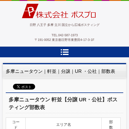
ポスプロ|GPSポスティング100％
日野 八王子 多摩 立川 国立から広域ポスティング
TEL.
042-587-1973
〒191-0052 東京都日野市東豊田4-17-3-1F
多摩ニュータウン｜軒並｜分譲｜UR ・公社｜部数表
多摩ニュータウン 軒並【分譲 UR・公社】ポス
ティング部数表
コー
部
エリア名
ド
数