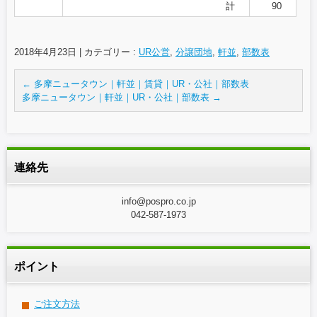
計
90
2018年4月23日
|
カテゴリー :
UR公営
,
分譲団地
,
軒並
,
部数表
←
多摩ニュータウン｜軒並｜賃貸｜UR・公社｜部数表
多摩ニュータウン｜軒並｜UR・公社｜部数表
→
連絡先
info@pospro.co.jp
042-587-1973
ポイント
ご注文方法