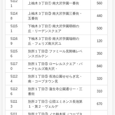
5112
上柚木３丁目① 南大沢学園一番街
560
1
5114
上柚木３丁目③ 南大沢学園三番街・
440
8
五番街
5115
下柚木３丁目① 南大沢学園萌樹の
500
1
丘・リーデンスクエア
5116
下柚木３丁目④ 南大沢学園瑞樹の
120
9
丘・フェリズ南大沢ユ
5115
別所１丁目② ファミール見附橋レベ
350
6
ンスガルテン
5117
別所１丁目⑤ ローレルスクエア・パ
840
0
ークヒルズ南大沢・
5112
別所１丁目⑤ 長池公園せせらぎ北・
320
4
南・コープタウン見
5112
別所１丁目⑦ 蓮生寺公園通り一・三
310
6
番街
5111
別所２丁目① 公団エミネンス長池第
670
3
１・第２・ヴェルデ
5111
別所２丁目③ ノナ柚木坂（コープタ