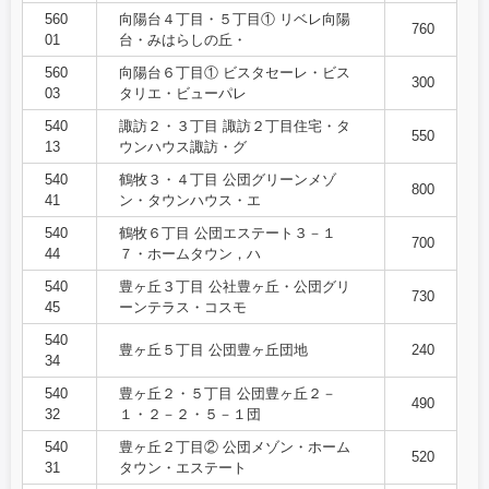
560
向陽台４丁目・５丁目① リベレ向陽
760
01
台・みはらしの丘・
560
向陽台６丁目① ビスタセーレ・ビス
300
03
タリエ・ビューパレ
540
諏訪２・３丁目 諏訪２丁目住宅・タ
550
13
ウンハウス諏訪・グ
540
鶴牧３・４丁目 公団グリーンメゾ
800
41
ン・タウンハウス・エ
540
鶴牧６丁目 公団エステート３－１
700
44
７・ホームタウン，ハ
540
豊ヶ丘３丁目 公社豊ヶ丘・公団グリ
730
45
ーンテラス・コスモ
540
豊ヶ丘５丁目 公団豊ヶ丘団地
240
34
540
豊ヶ丘２・５丁目 公団豊ヶ丘２－
490
32
１・２－２・５－１団
540
豊ヶ丘２丁目② 公団メゾン・ホーム
520
31
タウン・エステート