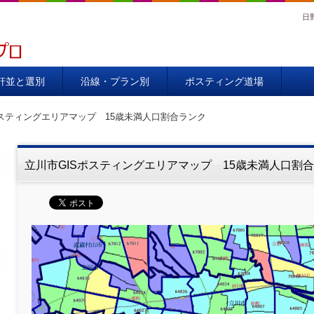
日
00％
軒並と選別
沿線・プラン別
ポスティング道場
ポスティングエリアマップ 15歳未満人口割合ランク
立川市GISポスティングエリアマップ 15歳未満人口割