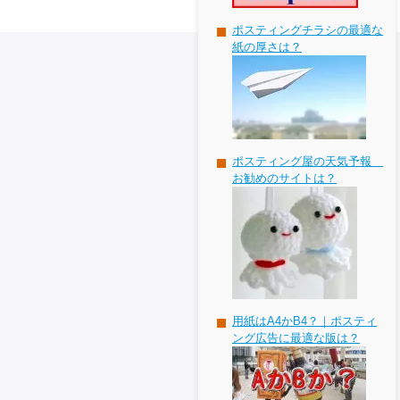
ポスティングチラシの最適な
紙の厚さは？
ポスティング屋の天気予報
お勧めのサイトは？
用紙はA4かB4？｜ポスティ
ング広告に最適な版は？