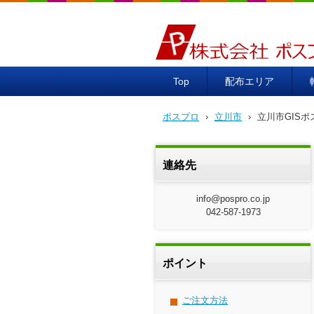
ポスプロ|GPSポスティング1
Top
配布エリア
ポスプロ
›
立川市
›
立川市GIS
連絡先
info@pospro.co.jp
042-587-1973
ポイント
ご注文方法