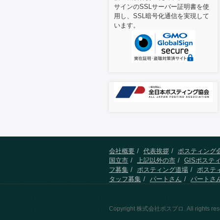
サインのSSLサーバー証明書を使
用し、SSL暗号化通信を実現して
います。
会社概要
代表挨拶
ポスティング
国立市
上記以外の市
GISポステ
フ募集
ポスティング道場
ポステ
タッフ募集
パートさん
パートさ
Copyright 株式会社ポスプロ. All rights res