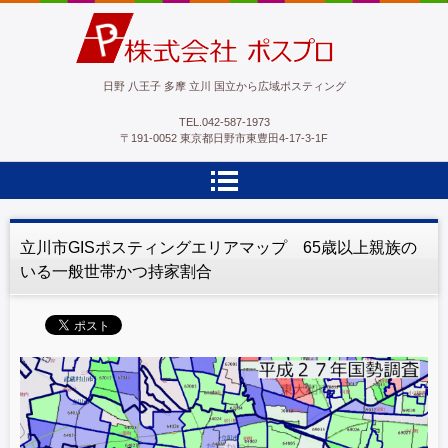
ポスプロ|GPSポスティング100％
日野 八王子 多摩 立川 国立から広域ポスティング
TEL.
042-587-1973
〒191-0052 東京都日野市東豊田4-17-3-1F
立川市GISポスティングエリアマップ 65歳以上親族の
いる一般世帯かつ持家割合