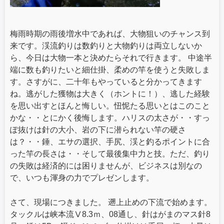
梅雨時期の雨後増水中であれば、大物狙いのチャンス到
来です。渓流釣りは数釣りと大物釣りは両立しないか
ら、今日は大物一本と決めたらそれで行きます。 中途半
端に数も釣りたいと細仕掛、柔めの竿を使うと失敗しま
す。さすがに、二十年もやっていると分かってきます
ね。逃がした獲物は大きく（ホントに！）、逃した経験
を思い出すとほんと悔しい。忸怩たる思いとはこのこと
かな・・とにかく後悔します。ハリスの太さが・・すっ
ぽ抜けは針の大小、岩の下に潜られない竿の硬さ
は？・・錘、エサの選択、手尻、渓と釣るポイントに合
った竿の長さは・・そして最後集中力と技。ただ、釣り
の失敗は経済的には困りませんが、ビジネスは別なの
で、いつも渾身の力でプレゼンします。
さて、現場につきました。 遡上止めの下流で始めます。
タックルは峡本流Ⅴ8.3ｍ、08通し、針はがまのマス針8