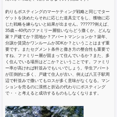
釣りもポスティングのマーケティング戦略と同じでター
ゲットを決めたらそれに応じた道具立てをし、獲物に応
じた戦略を練らないと結果が出ません。??????例えば、
35歳～40代のファミリー層狙いならどう撒くか、どんな
家？戸建てか？団地か？アパートマンションか？築年、
分譲か賃貸かワンルームか3DKか？ということはまず重
要です。またセグメント条件と撒き方の整合性も重要で
すね、ファミリー層が固まって住んでいるか？また、多
く住んでいる場所はどこか？ということです。ファミリ
ー率が高ければ軒並みでもいいでしょう。学生アパート
が圧倒的に多く、戸建て住人が古い、例えば八王子駅周
辺で軒並みで撒いてもロスが多く意味がなくなる。マン
ションを売るのに漠然と折込の代わりにポスティング
で・・と考えると成功するものもしなくなります。