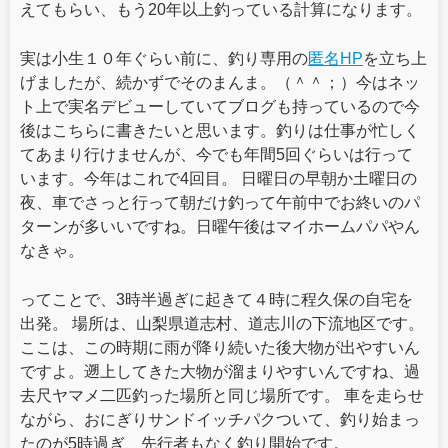
えてもらい、もう20年以上釣っている計算になります。
実は小生１０年ぐらい前に、釣り専用の
匿名HP
を立ち上
げましたが、続かずでそのまんま。（＾＾；）今はネッ
ト上で実名デビューしていてブログも持っているので今
後はこちらに書きたいと思います。釣りは仕事が忙しく
てあまり行けませんが、今でも年間5回ぐらいは行って
います。今年はこれで4回目。 日曜日の早朝か土曜日の
夜、車でさっと行って朝だけ釣って午前中でお終いのパ
ターンが多いいですね。日曜午後はマイホームパパやん
なきゃ。
ってことで、3時半過ぎに起きて４時に程久保の自宅を
出発。 場所は、山梨県道志村、道志川の下流地区です。
ここは、この時期に雨が降り続いた後大物が出やすいん
ですよ。遡上してきた大物が溜まりやすいんですね、過
去尺ヤマメ二匹釣った場所と同じ場所です。 車を走らせ
ながら、おにぎりサンドイッチパクついて、釣り始まっ
たのが5時過ぎ、先行者もなく釣り開始です。