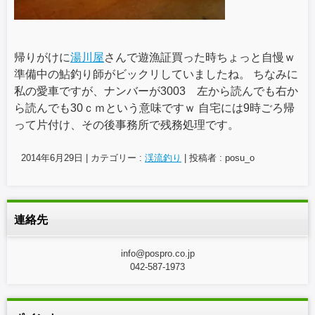
帰りがけに
湯川屋
さんで遊漁証買った時ちょっと自慢ｗ
準備中の鮎釣り師がビックリしていましたね。 ちなみに
私の愛車ですが、ナンバーが3003 左から読んでも右か
ら読んでも30ｃｍという意味ですｗ 自宅には9時ごろ帰
って片付け、その後事務所で残務処理です。
2014年6月29日
|
カテゴリー :
渓流釣り
|
投稿者 : posu_o
連絡先
info@pospro.co.jp
042-587-1973