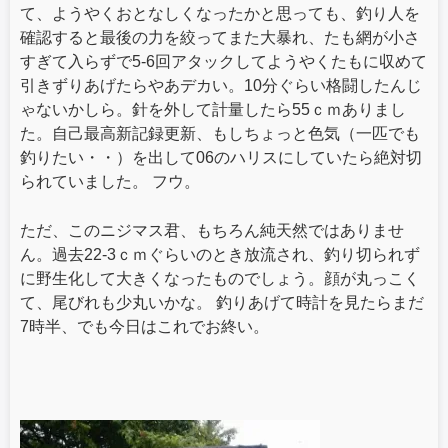
て、ようやくおとなしくなったかと思っても、釣り人を
確認すると最後の力を絞ってまた大暴れ、たも網が小さ
すぎて入らずで5-6回アタックしてようやくたもに収めて
引きずりあげたらやあデカい。10分ぐらい格闘したんじ
ゃないかしら。針を外して計量したら55ｃｍありまし
た。自己最高新記録更新、もしちょっと色気（一匹でも
釣りたい・・）を出して06のハリスにしていたら絶対切
られていました。 フウ。
ただ、このニジマス君、もちろん純天然ではありませ
ん。過去22-3ｃｍぐらいのとき放流され、釣り切られず
に野生化して大きくなったものでしょう。顔が丸っこく
て、尾びれも少丸いかな。 釣りあげて時計を見たらまだ
7時半、でも今日はこれでお終い。