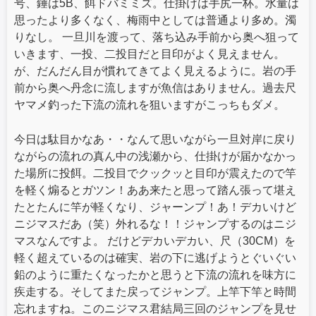
号、錘は5B、餌ドバミミズ。仕掛けは手尻一杯。水量は
思ったより多くなく、梅雨中としては普通より多め。濁
りなし。 一旦川を渡って、落ち込み手前から奥へ狙って
いきます、一投、二投目だと目印がよく見えません。
が、だんだん目が慣れてきてよく見えるように。岩の手
前から奥へ丹念に流しますが魚信はありません。過去尺
ヤマメ釣った下流の流れを狙いますがこっちもダメ。
今日は駄目かなあ・・なんて思いながら一旦対岸に戻り
ながらの流れの真ん中の浅瀬から、仕掛けが届かなかっ
た場所に投餌。二投目でクックッと目印が震えたので竿
を軽く煽るとガツン！ああ来たと思って踏ん張って堪え
たとたんに竿が軽くなり、ジャーンプ！あ！デカいけど
ニジマスだあ（笑）外れるな！！ジャンプするのはニジ
マスなんですよ。 だけどデカいデカい、尺（30CM）を
軽く超えているのは確実、岩の下に逃げようとぐいぐい
鉛のように重たくなったかと思うと下流の流れを味方に
疾走する。そしてまた戻ってジャンプ。上竿下竿と時間
忘れますね。このニジマス君結局三回のジャンプを見せ