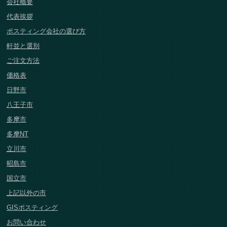
会社概要
代表挨拶
ポスティング会社の選び方
軒並と選別
ご注文方法
価格表
日野市
八王子市
多摩市
多摩NT
立川市
昭島市
国立市
上記以外の市
GISポスティング
お問い合わせ