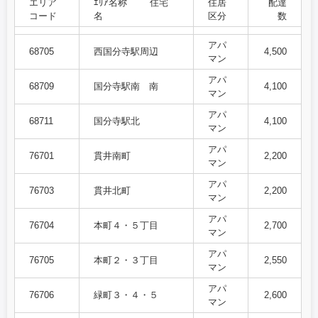
エリア
ｴﾘｱ名称 住宅
住居
配達
コード
名
区分
数
アパ
68705
西国分寺駅周辺
4,500
マン
アパ
68709
国分寺駅南 南
4,100
マン
アパ
68711
国分寺駅北
4,100
マン
アパ
76701
貫井南町
2,200
マン
アパ
76703
貫井北町
2,200
マン
アパ
76704
本町４・５丁目
2,700
マン
アパ
76705
本町２・３丁目
2,550
マン
アパ
76706
緑町３・４・５
2,600
マン