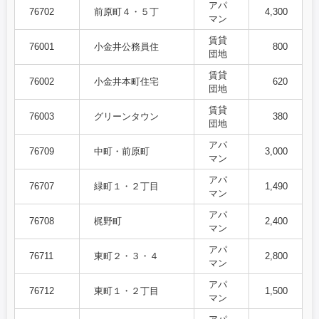
アパ
76702
前原町４・５丁
4,300
マン
賃貸
76001
小金井公務員住
800
団地
賃貸
76002
小金井本町住宅
620
団地
賃貸
76003
グリーンタウン
380
団地
アパ
76709
中町・前原町
3,000
マン
アパ
76707
緑町１・２丁目
1,490
マン
アパ
76708
梶野町
2,400
マン
アパ
76711
東町２・３・４
2,800
マン
アパ
76712
東町１・２丁目
1,500
マン