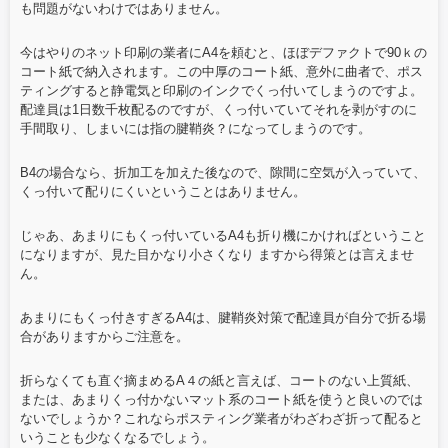
も問題がないわけではありません。
今はやりのネット印刷の業者にA4を頼むと、ほぼデファクトで90ｋの
コート紙で納入されます。この中厚のコート紙、意外に曲者で、ポス
ティングすると静電気と印刷のインクでくっ付いてしまうのですよ。
配達員は1日数千枚配るのですが、くっ付いていてそれを剥がすのに
手間取り、しまいには指の腱鞘炎？になってしまうのです。
B4の場合なら、折加工を加えた後なので、隙間に空気が入っていて、
くっ付いて配りにくいということはありません。
じゃあ、あまりにもくっ付いているA4も折り機にかければということ
になりますが、見た目かなり小さくなり ますから得策とは言えませ
ん。
あまりにもくっ付きすぎるA4は、腱鞘炎対策で配達員が自分で折る場
合がありますからご注意を。
折らなくても直ぐ摘まめるA４の紙と言えば、コートのない上質紙、
または、あまりくっ付かないマット系のコート紙を使うと良いのでは
ないでしょうか？これならポスティング業者がわざわざ折って配ると
いうことも少なくなるでしょう。