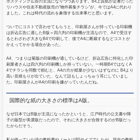
ポスティング広告の主流になりつつあります。B4上質紙が定番だった
リハウスや住友不動産販売の”物件募集チラシ”が、今ではA4に代わり
ました。これは時代の流れを象徴する出来事だと思います。
ついでにコストで言わせてもらうと、印刷屋さんが持っている印刷機
は折込広告に適したB版＝四六判の印刷機が主流なので、A4で受注す
るとわざわざ大きなB4で印刷して、後でA4に断裁するなどコストが
かえってかかる場合があった。
A4、つまりは菊版の印刷機が適しているけど、折込広告に特化した印
刷業者さんは四六判の印刷機しか持っていない。一時期B4ではなくA
4でチラシを同数で頼むと、A4の方が紙量が少ないはずなのに B4より
高い見積もりが出ていた、なんて話もしょっちゅう耳にしていまし
た。印刷屋さんがA4の印刷を嫌がっていたんだね。
国際的な紙の大きさの標準はA版。
なぜ日本ではB版が主流になったかというと、江戸時代の公文書や障
子の版型が美濃版だったので、それに大きさが合致するのがB版だっ
たからだそう。
私が使っていた頃の教科書やノートはB5サイズでしたが、現在の教科