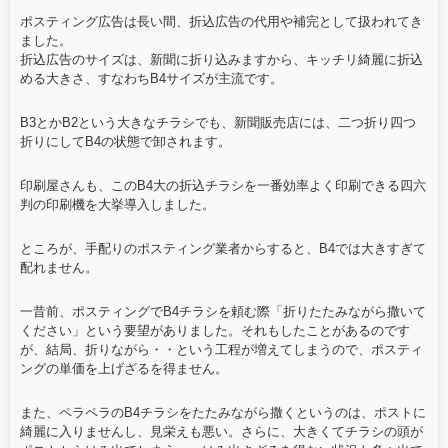
ポスティング広告は長い間、折込広告の代用や補完として扱われてき
ました。
折込広告のサイズは、新聞に折り込みますから、キッチリ綺麗に折込
める大きさ、すなわちB4サイズが主流です。
B3とかB2という大きなチラシでも、新聞販売店には、二つ折り四つ
折りにしてB4の状態で卸されます。
印刷屋さんも、このB4大の折込チラシを一番効率よく印刷できる四六
判の印刷機を大挙導入しました。
ところが、手配りのポスティング業者からすると、B4では大きすぎて
配れません。
一昔前、ポスティングでB4チラシを頼む際「折りたたみながら撒いて
ください」という要望がありました。それもしたことがあるのです
が、結局、折りながら・・という工程が増えてしまうので、ポスティ
ングの単価を上げざるを得ません。
また、ペラペラのB4チラシをたたみながら撒くというのは、ポストに
綺麗に入りませんし、見栄えも悪い。さらに、大きくてチラシの頭が