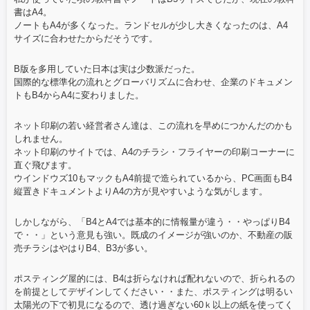
書はA4。
ノートもA4が多くなった。ランドセルが少し大きくなったのは、A4
サイズに合わせたからだそうです。
B版を多用していた日本は実は少数派だった。
国際的な標準化の流れとグローバリズムに合わせ、企業のドキュメン
トもB4からA4に変わりました。
ネット印刷の若い経営者さん達は、この流れを早めにつかんだのかも
しれません。
ネット印刷のサイトでは、A4のチラシ・フライヤーの印刷コーナーに
直ぐ飛びます。
ウインドウズ10もマックもA4前提で造られているから、PC画面もB4
縦置きドキュメントよりA4の方が見やすいような気がします。
しかしながら、「B4とA4では基本的に情報量が違う・・やっぱりB4
で・・」という意見も強い。既成のイメージが強いのか、不動産の販
売チラシはやはりB4、B3が多い。
ポスティング屋的には、B4は折らなければ配れないので、折られるの
を前提としてデザインしてください・・また、ポスティングは明るい
太陽光の下で初見になるので、透け過ぎない60ｋ以上の紙を使ってく