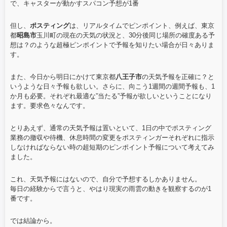
で、キャスターが動かすスパコン予想が1番
但し、
ポスティング
は、リアルタイムでピンポイント、例えば、東京
都
昭島市
玉川町の現在の天気の状況と、30分後同じ場所の確度ある予
想は？のような超極ピンポイントで予報を知りたい場合が日々ありま
す。
また、今日から明日にかけて東京都
八王子市
の天気予報を正確に？と
いうような日々予報も欲しい。さらに、向こう1週間の週間予報も、1
か月も必要。それぞれ最適な”当たる”予報が欲しいということになり
ます。要求色々なんです。
とりあえず、通常の天気予報は置いといて、1日の中でポスティング
業務の撤収や待機、休息時間の変更をポスティンガーそれぞれに指示
しなければならない時の超短期のピンポイント予報について考えてみ
ました。
これ、天気予報にはないので、自分で予想するしかありません。
毎日の経験からで言うと、やはり現実の雨雲の動きを観察するのが1
番です。
では結論から。