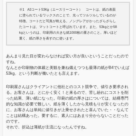
※1 A3コート53Kg（エースリーコート） コートは、紙の表面
に塗られているワックスのことで、光ってツルツルしているのが
特徴。コートだと写真が映える。ノングレアがかったざらざらし
たコートは、マットコートと呼ばれています。また、53kgとか58
kgというのは、印刷用の大きな紙1000枚の重さのこと。厚いほど
重く、紙の厚さを表すのに使います。
あんまり見た目が変わらなければ安い方が良いということだったので
すね。
なんとか印刷物の体裁と美観を兼ね備えつつも最薄の紙がB4でいえば
53kg、という判断が働いたとも言えます。
印刷屋さんはクライアントに他社とのコスト競争で、値引き要求され
る。お客さんは、とにかく安く！と来るので、苦し紛れにコストを削
った結果、薄い紙になった。印刷の紙の厚さはについては、結構専門
的な知識が必要で難しい。紙を薄くしたから見積もりが安くなったの
に、お客さんは単純に値引きが上乗せされたと喜んでいた・・なんて
ことは結構あった。要するに、素人にはあまり分からないことだった
のです。
それで、折込は薄紙が主流になったんですね。