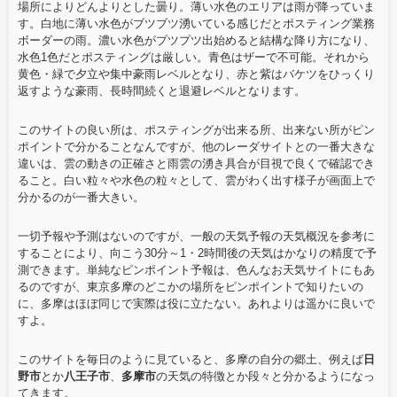
場所によりどんよりとした曇り。薄い水色のエリアは雨が降っていま
す。白地に薄い水色がブツブツ湧いている感じだとポスティング業務
ボーダーの雨。濃い水色がプツプツ出始めると結構な降り方になり、
水色1色だとポスティングは厳しい。青色はザーで不可能。それから
黄色・緑で夕立や集中豪雨レベルとなり、赤と紫はバケツをひっくり
返すような豪雨、長時間続くと退避レベルとなります。
このサイトの良い所は、ポスティングが出来る所、出来ない所がピン
ポイントで分かることなんですが、他のレーダサイトとの一番大きな
違いは、雲の動きの正確さと雨雲の湧き具合が目視で良くで確認でき
ること。白い粒々や水色の粒々として、雲がわく出す様子が画面上で
分かるのが一番大きい。
一切予報や予測はないのですが、一般の天気予報の天気概況を参考に
することにより、向こう30分～1・2時間後の天気はかなりの精度で予
測できます。単純なピンポイント予報は、色んなお天気サイトにもあ
るのですが、東京多摩のどこかの場所をピンポイントで知りたいの
に、多摩はほぼ同じで実際は役に立たない。あれよりは遥かに良いで
すよ。
このサイトを毎日のように見ていると、多摩の自分の郷土、例えば
日
野市
とか
八王子市
、
多摩市
の天気の特徴とか段々と分かるようになっ
てきます。