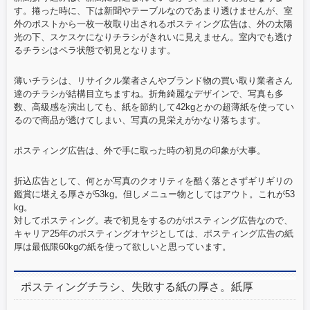
す。捲った時に、下は新聞やテーブルなのであまり透けませんが、室
外のポストから一枚一枚取り出されるポスティング広告は、外の太陽
光の下、スケスケになりチラシがきれいに見えません。室内でも透け
るチラシはペラ状態で初見となります。
薄いチラシは、リサイクル業者さんやブランド物の買い取り業者さん
達のチラシが結構目立ちますね。折角綺麗なデザインで、写真も多
数、高級感を演出しても、紙を節約して42kgとかの超薄紙を使ってい
るので商品が透けてしまい、写真の見栄えがかなり落ちます。
ポスティング広告は、外で手に取った時の初見の印象が大事。
折込広告として、何とか写真のクオリティを酷く落とさずギリギリの
鑑賞に堪える厚さが53kg。但しメニュー物としてはアウト。これが53
kg。
対してポスティング。表で初見をするのがポスティング広告なので、
キャリア25年のポスティングオヤジとしては、ポスティング広告の紙
厚は最低限60kgの紙を使って欲しいと思っています。
ポスティングチラシ、失敗する紙の厚さ。紙厚