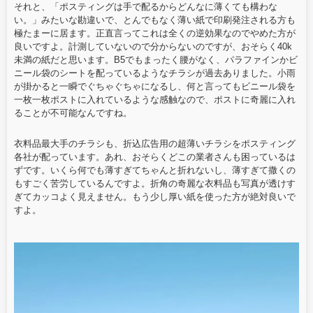
それと、「ポスティングは手で配るからどんなに薄くても構わな
い。」みたいな勘違いで、とんでもなく薄い紙で印刷発注される方も
極たまーに居ます。正直言ってこれは全くの逆効果なのでやめた方が
良いですよ。計測していないので分からないのですが、おそらく40k
未満の紙だと思います。B5でもまったく腰がなく、パラファインかビ
ニール袋のシートを配っているようなチラシが過去ありました。小雨
が掛かると一瞬でぐちゃぐちゃになるし、何と言ってもビニール袋を
一枚一枚ポストに入れているような感触なので、ポストに奇麗に入れ
ることが不可能なんですね。
衣料品最大手のチラシも、折込広告用の超薄いチラシをポスティング
各社が配っています。あれ、おそらくどこの業者さんも困っているは
ずです。いくら何でも薄すぎてちゃんと折れないし、薄すぎて撒くの
もすごく苦労しているんですよ。折角の奇麗な衣料品も写真が透けす
ぎてカッコよく見えません。もう少し厚い紙を使った方が絶対良いで
すよ。