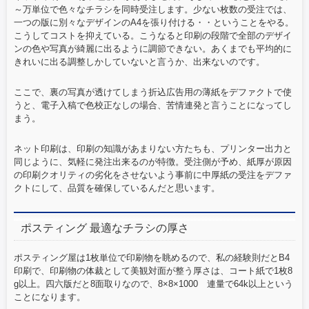
～万単位で色々なチラシを同時受注します。少ない枚数の受注では、
一つの版に別々なデザインのA4を張り付ける・・ということをやる。
こうしてコストを抑えている。こうなると印刷の段階で全部のデザイ
ンの色や写真が綺麗に出るように調節できない。あくまでも平均的に
きれいに出る調整しかしていないと言うか、出来ないのです。
ここで、裏の写真が透けてしまう折込広告用の薄紙をデファクトで使
うと、電子入稿で色校正なしの場合、苦情連発と言うことになってし
まう。
ネット印刷は、印刷の知識があまりない方たちも、プリンター出力と
同じように、気軽に発注出来るのが特徴。受注側が予め、紙厚が原因
の印刷クオリティの劣化をさせないよう事前に中厚紙の受注をデファ
クトにして、品質を確保しているんだと思います。
ポスティング 最適なチラシの厚さ
ポスティング屋は1枚単位で印刷物を眺めるので、私の経験則だとB4
印刷で、印刷物の体裁として美観対面が整う厚さは、コート紙で1枚8
g以上。四六版だと8面取りなので、8×8×1000 連量で64k以上という
ことになります。