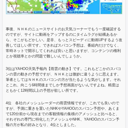
事後、ＮＨＫのニュースサイトのお天気コーナーでもう一度確認する
のですが、サイトに動画をアップするのにタイムラグが結構あるか
ら、そこがもどかしい。是非、もっとスピーディに動画UPするよう改
善してほしい所です。できればスパコン予想は、番組内だけでなく、
常時ネットで開示してくれれば良いと思いますが、コンテンツの権利
とか視聴率とかの問題で難しいんでしょうか。
3位はYAHOO天気予報内【雨雲の動き】です。これもどこかのスパコ
ンの雲の動きの予想ですが、ＮＨＫとは微妙に違うように思えます。
筆者としてはＮＨＫのスパコンの方が当たるような気がします。それ
とこれ、向こう6時間後までしか予想画面がないんですよね。精度は
ともかく12時間以上の予想が欲しい所です。
4位 各社のメッシュレーダーの雨雲情報ですが、これでも良いので
すが、予測に重きを置いたNHKやYAHOOのスパコン予想や、あくま
で120分前から現在までの客観情報の集積のアメッシュと比べると、
それぞれの専門に特化したアメッシュやNHK、YAHOOのスパコン予
報の方が私の好みとなり、4位としました。