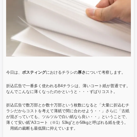
今日は、
ポスティング
におけるチラシの
厚さ
について考察します。
折込広告で一番多く使われるB4チラシは、薄いコート紙が普通です。
なんでこんなに薄くなったのかというと・・・ずばりコスト。
折込広告で数万部とか数十万部という枚数になると「大量に折込むチ
ラシだからコストを考えて薄紙で間に合わせよう・・」さらに「古紙
が混ざっていても、ツルツルで白い紙なら良い・・」ということで、
薄くて安い紙”A3コート（※1）53kg”とか58kgと呼ばれる紙を使う。
用紙の裁断も最低限に抑えています。