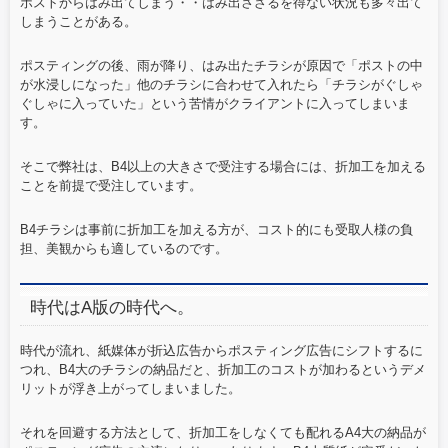
ポストからはみ出てしまう・・はみ出さざるを得ない状況も多々出て
しまうことがある。
ポスティングの後、雨が降り、はみ出たチラシが原因で「ポストの中
が水浸しになった」他のチラシに合わせて入れたら「チラシがぐしゃ
ぐしゃに入っていた」という苦情がクライアントに入ってしまいま
す。
そこで弊社は、B4以上の大きさで受注する場合には、折加工を加える
ことを前提で受注しています。
B4チラシは事前に折加工を加える方が、コスト的にも受取人様の負
担、美観からも適しているのです。
時代はA版の時代へ。
時代が流れ、紙媒体が折込広告からポスティング広告にシフトするに
つれ、B4大のチラシの納品だと、折加工のコストが加わるというデメ
リットが浮き上がってしまいました。
それを回避する方法として、折加工をしなくても配れるA4大の納品が