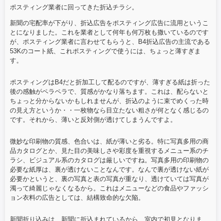
ポスティング業者に回ってきた折込チラシ。
新聞の宅配率が下がり、折込広告をポスティング広告に流用というこ
とになりました。これを業者として何年も何万枚も撒いているのです
が、ポスティング業者に言わせてもらうと、B4折込広告の主流である
53Kのコート紙、これポスティングで使うには、ちょっと薄すぎま
す。
ポスティングはB4だと折加工して配るのですが、薄すぎる紙は折った
後の感触がペラペラで、質感がかなり落ちます。これは、配らないと
ちょっと分からないかもしれませんが、折込のように束でめくった時
の見え方というか・・一枚物なら目立たない粗さが何となく感じるの
です。それから、薄いと反対側が透けてしまうんですよ。
微妙な印刷物の質感、色合いは、紙が薄いと劣る。特に写真多用の商
品カタログとか、見た目の美味しさや彩度を重視するメニュー系のチ
ラシ、ビジュアル系のカタログは厳しいですね。写真多用の印刷物の
必要な紙厚は、裏が透けないことなんです。なんで裏が透けない紙が
必要かというと、裏の写真と表の写真が重なり、透けていては写真が
濁って綺麗じゃなくなるから。これはメニューなどの食品やファッシ
ョン衣料の広告としては、結構致命的な欠陥。
新聞折り込みは、新聞に折込まれているから、室内で初見となりま