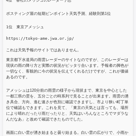
4位 各社のメッシュのレーダー予想
ポスティング屋の短期ピンポイント天気予測、経験則第1位
1位　東京アメッシュ

https://tokyo-ame.jwa.or.jp/

これは天気予報のサイトではありません。
東京都下水道局の雨雲レーダーのサイトなのですが、このレーダーは
現状の雨の降り方と実際の状況がピッタリ合います。予報者の脚色が
一切なく、客観的に今の状況を伝えてくれるだけですが、これが価値
あるのです。
アメッシュは120分前の雨雲の様子から現状まで、東京を中心とした
一都三県の雲を、五分ごとの時系列で見ることが出来ます。雨雲の湧
き具合、方向、進む速さが色別に確認できますし、市より狭い町丁単
位で確認もできます。これを見て、「東京の天気とは言っても、場所
により晴れだったり雨だったりと、天気はいろんなところでマダラな
んだなあ」と改めて確認できたものでした。
画面に白い雲が湧き始まると曇り始まる。白い雲の広がりで、小雨か