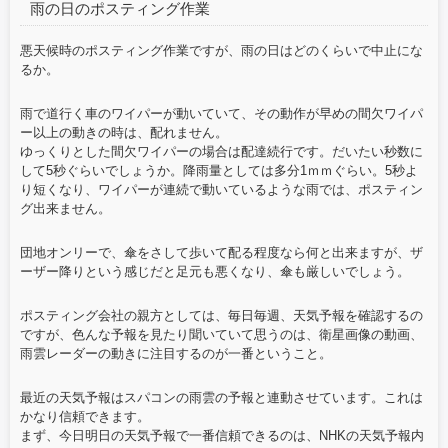
雨の日のポスティング作業
悪天候時のポスティング作業ですが、雨の日はどのくらいで中止にな
るか。
雨で道行く車のワイパーが動いていて、その動作が早めの間欠ワイパ
ー以上の動きの時は、配れません。
ゆっくりとした間欠ワイパーの場合は配達続行です。だいたい秒数に
して5秒ぐらいでしょうか。降雨量としては多分1ｍｍぐらい。5秒よ
り短くなり、ワイパーが連続で動いているような雨では、ポスティン
グ出来ません。
団地オンリーで、傘をさして歩いて配る程度なら何と出来ますが、ザ
ーザー降りという感じだと足元も悪くなり、傘も厳しいでしょう。
ポスティング会社の親方としては、毎日毎週、天気予報を確認するの
ですが、色んな予報を見たり聞いていて思うのは、衛星画像の動画、
雨雲レーダーの動きに注目するのが一番ということ。
最近の天気予報はスパコンの雨雲の予報と連動させています。これは
かなり信頼できます。
まず、今日明日の天気予報で一番信頼できるのは、NHKの天気予報内